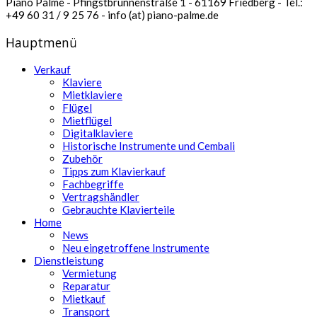
Piano Palme - Pfingstbrunnenstraße 1 - 61169 Friedberg - Tel.:
+49 60 31 / 9 25 76 - info (at) piano-palme.de
Hauptmenü
Verkauf
Klaviere
Mietklaviere
Flügel
Mietflügel
Digitalklaviere
Historische Instrumente und Cembali
Zubehör
Tipps zum Klavierkauf
Fachbegriffe
Vertragshändler
Gebrauchte Klavierteile
Home
News
Neu eingetroffene Instrumente
Dienstleistung
Vermietung
Reparatur
Mietkauf
Transport