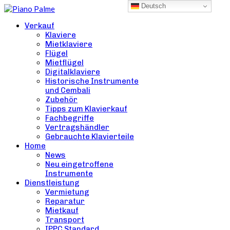
Deutsch
Verkauf
Klaviere
Mietklaviere
Flügel
Mietflügel
Digitalklaviere
Historische Instrumente
und Cembali
Zubehör
Tipps zum Klavierkauf
Fachbegriffe
Vertragshändler
Gebrauchte Klavierteile
Home
News
Neu eingetroffene
Instrumente
Dienstleistung
Vermietung
Reparatur
Mietkauf
Transport
IPPC Standard