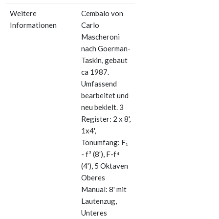
Weitere
Cembalo von
Informationen
Carlo
Mascheroni
nach Goerman-
Taskin, gebaut
ca 1987.
Umfassend
bearbeitet und
neu bekielt. 3
Register: 2 x 8',
1x4',
Tonumfang: F₁
- f³ (8'), F-f⁴
(4'), 5 Oktaven
Oberes
Manual: 8' mit
Lautenzug,
Unteres