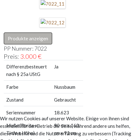
Produkte anzeigen
PP Nummer:
7022
Preis:
3.000
€
Differenzbesteuert
Ja
nach § 25a UStG
Farbe
Nussbaum
Zustand
Gebraucht
Seriennummer
18.623
Wir nutzen Cookies auf unserer Website. Einige von ihnen sind
Maße (Breite x
90 cm x 160
essenziell für den Betrieb der Seite, während andere uns helfen,
Tiefe x Höhe)
cm x 91 cm
diese Website und die Nutzererfahrung zu verbessern (Tracking